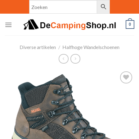
Skip
to
content
0
Diverse artikelen
/
Halfhoge Wandelschoenen
Toevoegen
aan
verlanglijst