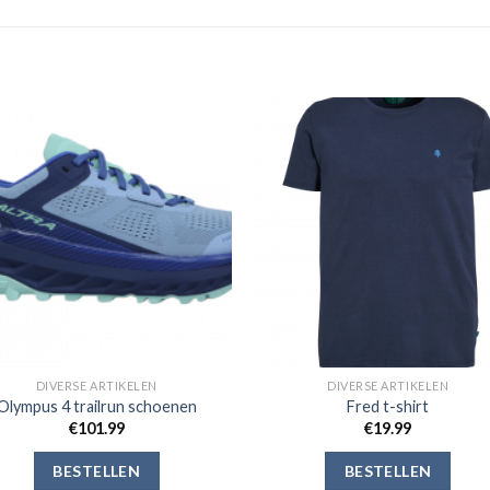
Toevoegen
Toevoe
aan
aan
verlanglijst
verlangli
DIVERSE ARTIKELEN
DIVERSE ARTIKELEN
Olympus 4 trailrun schoenen
Fred t-shirt
€
101.99
€
19.99
BESTELLEN
BESTELLEN