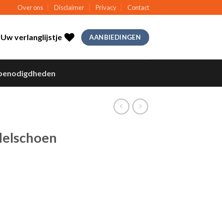
Over ons
Disclaimer
Privacy
Contact
Uw verlanglijstje
AANBIEDINGEN
benodigdheden
delschoen