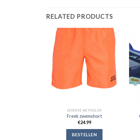
RELATED PRODUCTS
Toevoegen
Toevoegen
aan
aan
verlanglijst
verlanglijst
 ARTIKELEN
DIVERSE ARTIKELEN
t short
Freek zwemshort
4.99
€
24.99
ELLEN
BESTELLEN