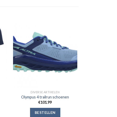
gen
Toevoegen
aan
jst
verlanglijst
DIVERSE ARTIKELEN
Olympus 4 trailrun schoenen
€
101.99
BESTELLEN