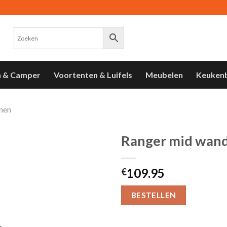
n & Camper
Voortenten & Luifels
Meubelen
Keuken
nen
Ranger mid wan
Toevoegen
109.95
aan
€
verlanglijst
BESTELLEN