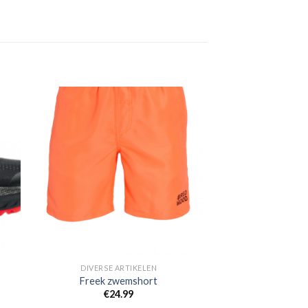
gen
Toevoegen
aan
jst
verlanglijst
DIVERSE ARTIKELEN
Freek zwemshort
€
24.99