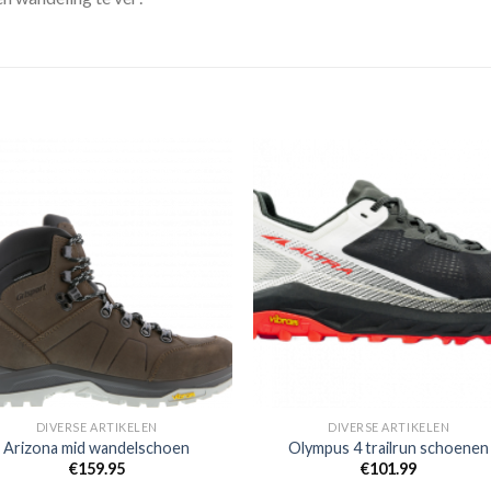
Toevoegen
Toevoe
aan
aan
verlanglijst
verlangli
DIVERSE ARTIKELEN
DIVERSE ARTIKELEN
Arizona mid wandelschoen
Olympus 4 trailrun schoenen
€
159.95
€
101.99