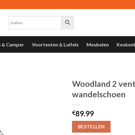
n & Camper
Voortenten & Luifels
Meubelen
Keuken
Woodland 2 vent
wandelschoen
Toevoegen
aan
verlanglijst
89.99
€
BESTELLEN