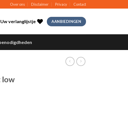
Over ons
Disclaimer
Privacy
Contact
Uw verlanglijstje
AANBIEDINGEN
benodigdheden
 low