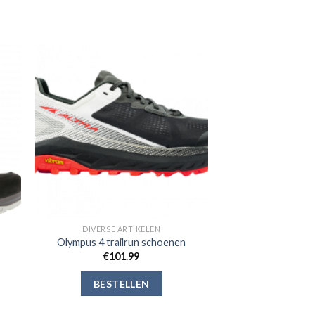
gen
Toevoegen
aan
jst
verlanglijst
DIVERSE ARTIKELEN
Olympus 4 trailrun schoenen
€
101.99
BESTELLEN