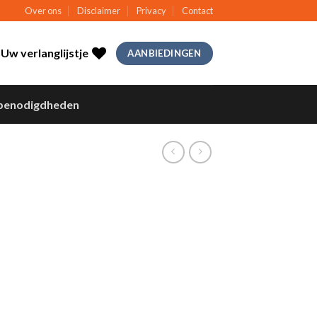
Over ons
Disclaimer
Privacy
Contact
Uw verlanglijstje
AANBIEDINGEN
benodigdheden