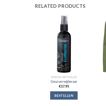
RELATED PRODUCTS
Toevoegen
Toevoegen
aan
aan
verlanglijst
verlanglijst
 ARTIKELEN
DIVERSE ARTIKELEN
the hoed
Geurverwijderaar
4.99
€
17.95
ELLEN
BESTELLEN