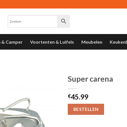
n & Camper
Voortenten & Luifels
Meubelen
Keuken
Super carena
Toevoegen
45.99
aan
€
verlanglijst
BESTELLEN