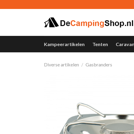
Skip
to
content
Kampeerartikelen
Tenten
Carava
Diverse artikelen
/
Gasbranders