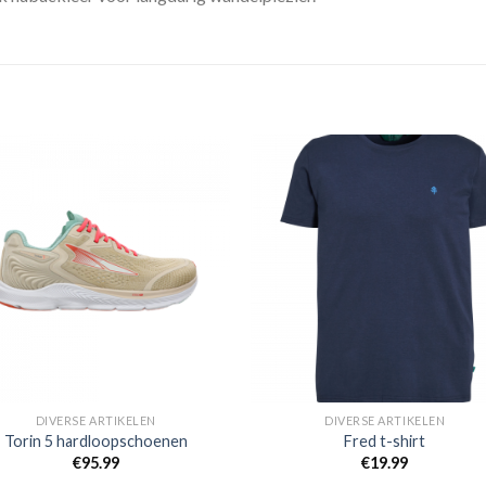
Toevoegen
Toevoe
aan
aan
verlanglijst
verlangli
DIVERSE ARTIKELEN
DIVERSE ARTIKELEN
Torin 5 hardloopschoenen
Fred t-shirt
€
95.99
€
19.99