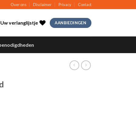
Over ons
Disclaimer
Privacy
Contact
Uw verlanglijstje
AANBIEDINGEN
benodigdheden
d