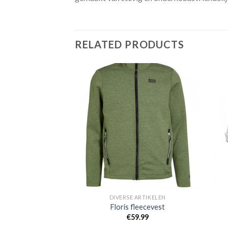
RELATED PRODUCTS
Toevoegen
Toevoegen
aan
aan
verlanglijst
verlanglijst
 ARTIKELEN
DIVERSE ARTIKELEN
 wandelschoen
Floris fleecevest
59.95
€
59.99