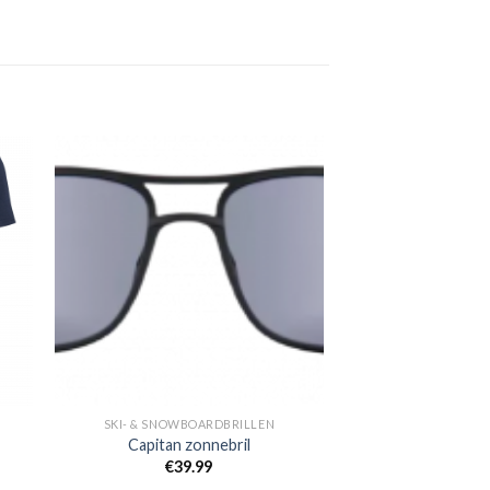
gen
Toevoegen
aan
jst
verlanglijst
SKI- & SNOWBOARDBRILLEN
Capitan zonnebril
€
39.99