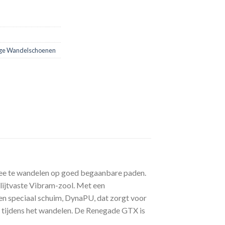
ge Wandelschoenen
mee te wandelen op goed begaanbare paden.
lijtvaste Vibram-zool. Met een
en speciaal schuim, DynaPU, dat zorgt voor
g tijdens het wandelen. De Renegade GTX is