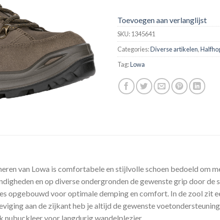
Toevoegen aan verlanglijst
SKU:
1345641
Categories:
Diverse artikelen
,
Halfho
Tag:
Lowa
ren van Lowa is comfortabele en stijlvolle schoen bedoeld om 
ndigheden en op diverse ondergronden de gewenste grip door de s
jes opgebouwd voor optimale demping en comfort. In de zool zit e
viging aan de zijkant heb je altijd de gewenste voetondersteunin
k nubuckleer voor langdurig wandelplezier.