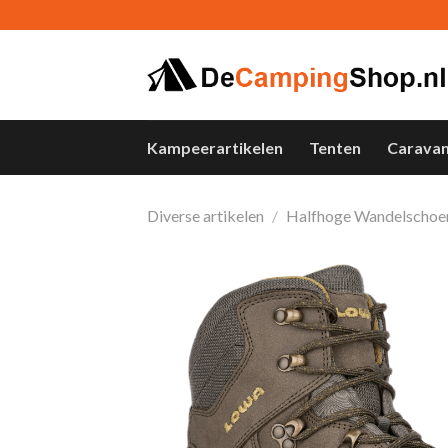
Skip
to
content
Kampeerartikelen
Tenten
Carava
Diverse artikelen
/
Halfhoge Wandelschoe