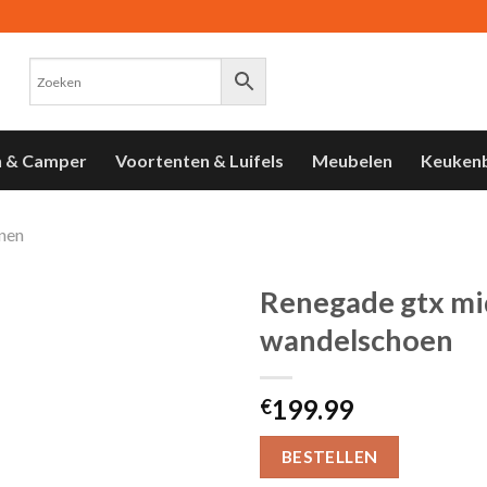
n & Camper
Voortenten & Luifels
Meubelen
Keuken
nen
Renegade gtx mi
wandelschoen
Toevoegen
aan
verlanglijst
199.99
€
BESTELLEN