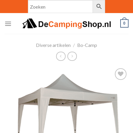
Skip
to
content
0
Diverse artikelen
/
Bo-Camp
Toevoegen
aan
verlanglijst