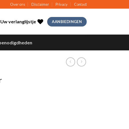
Over ons
Disclaimer
Privacy
Contact
Uw verlanglijstje
AANBIEDINGEN
benodigdheden
r