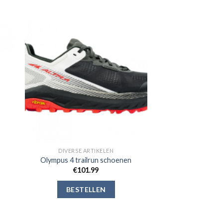
gen
Toevoegen
aan
jst
verlanglijst
DIVERSE ARTIKELEN
Olympus 4 trailrun schoenen
€
101.99
BESTELLEN