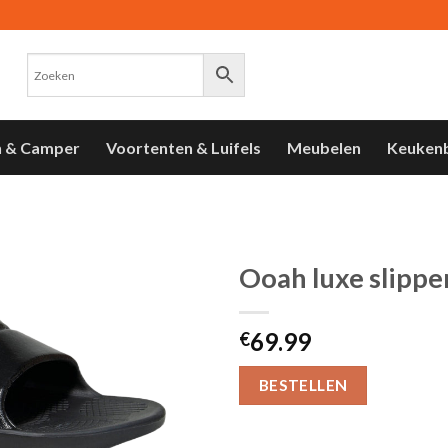
n & Camper
Voortenten & Luifels
Meubelen
Keuken
Ooah luxe slippe
Toevoegen
69.99
aan
€
verlanglijst
BESTELLEN