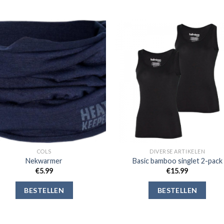
Toevoegen
Toevoe
aan
aan
verlanglijst
verlangli
COLS
DIVERSE ARTIKELEN
Nekwarmer
Basic bamboo singlet 2-pack
€
5.99
€
15.99
BESTELLEN
BESTELLEN