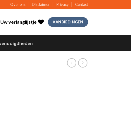
Over ons
Disclaimer
Privacy
Contact
Uw verlanglijstje
AANBIEDINGEN
benodigdheden