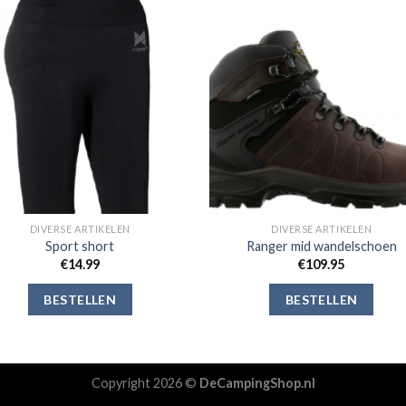
Toevoegen
Toevoe
aan
aan
verlanglijst
verlangli
DIVERSE ARTIKELEN
DIVERSE ARTIKELEN
Sport short
Ranger mid wandelschoen
€
14.99
€
109.95
BESTELLEN
BESTELLEN
Copyright 2026 ©
DeCampingShop.nl