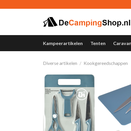
Skip
to
content
Kampeerartikelen
Tenten
Carava
Diverse artikelen
/
Kookgereedschappen