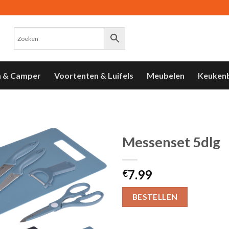
n & Camper
Voortenten & Luifels
Meubelen
Keuken
Messenset 5dlg
Toevoegen
7.99
aan
€
verlanglijst
BESTELLEN