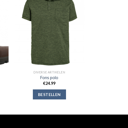
gen
Toevoegen
aan
jst
verlanglijst
DIVERSE ARTIKELEN
Fons polo
€
24.99
BESTELLEN