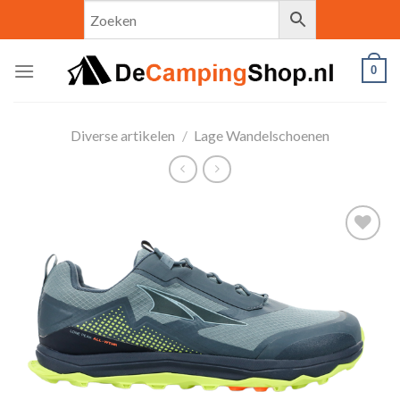
Skip
to
content
0
Diverse artikelen
/
Lage Wandelschoenen
Toevoegen
aan
verlanglijst