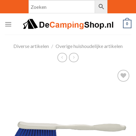
Skip
to
content
0
Diverse artikelen
/
Overige huishoudelijke artikelen
Toevoegen
aan
verlanglijst