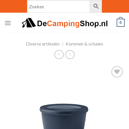
Skip
to
content
0
Diverse artikelen
/
Kommen & schalen
Toevoegen
aan
verlanglijst