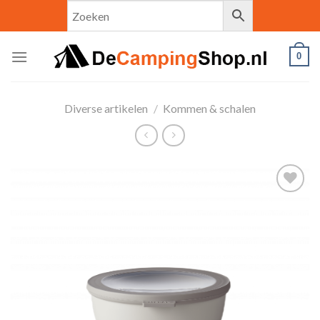
Skip
to
content
0
Diverse artikelen
/
Kommen & schalen
Toevoegen
aan
verlanglijst