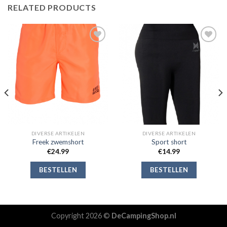
RELATED PRODUCTS
Toevoegen
Toevoegen
aan
aan
verlanglijst
verlanglijst
DIVERSE ARTIKELEN
DIVERSE ARTIKELEN
Freek zwemshort
Sport short
€
24.99
€
14.99
BESTELLEN
BESTELLEN
Copyright 2026 ©
DeCampingShop.nl