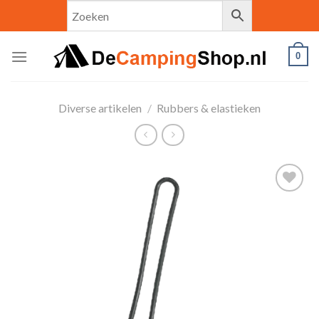
Skip
to
content
0
Diverse artikelen
/
Rubbers & elastieken
Toevoegen
aan
verlanglijst