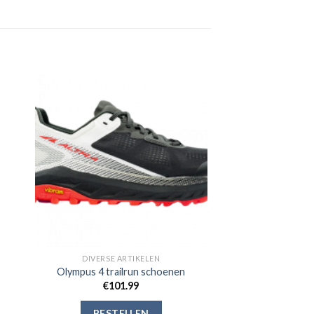
gen
Toevoegen
aan
jst
verlanglijst
DIVERSE ARTIKELEN
Olympus 4 trailrun schoenen
€
101.99
BESTELLEN