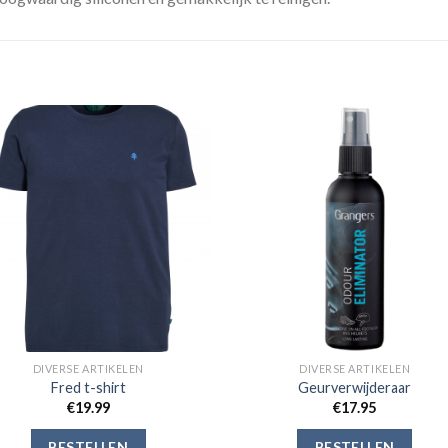
Toevoegen
Toevoe
aan
aan
verlanglijst
verlangli
DIVERSE ARTIKELEN
DIVERSE ARTIKELEN
Fred t-shirt
Geurverwijderaar
€
19.99
€
17.95
BESTELLEN
BESTELLEN