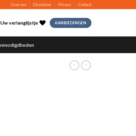
Over ons
Disclaimer
Privacy
Contact
Uw verlanglijstje
AANBIEDINGEN
benodigdheden