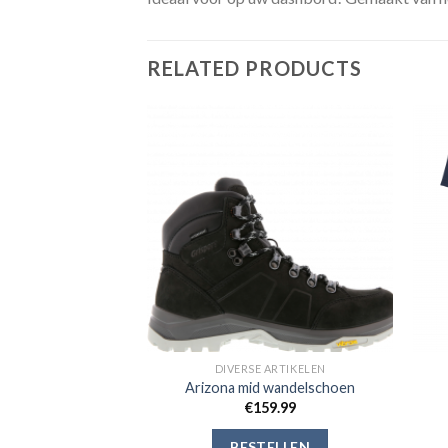
RELATED PRODUCTS
Toevoegen
Toevoegen
aan
aan
verlanglijst
verlanglijst
 ARTIKELEN
DIVERSE ARTIKELEN
wandelschoen
Arizona mid wandelschoen
59.99
€
159.99
ELLEN
BESTELLEN