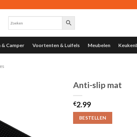
n & Camper
Voortenten & Luifels
Meubelen
Keuken
es
Anti-slip mat
Toevoegen
2.99
aan
€
verlanglijst
BESTELLEN