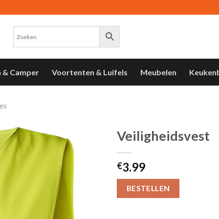
n & Camper
Voortenten & Luifels
Meubelen
Keuken
es
Veiligheidsvest
Toevoegen
3.99
aan
€
verlanglijst
BESTELLEN