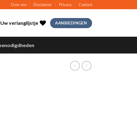
Over ons
Disclaimer
Privacy
Contact
Uw verlanglijstje
AANBIEDINGEN
benodigdheden