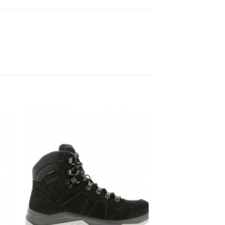
gen
Toevoegen
aan
jst
verlanglijst