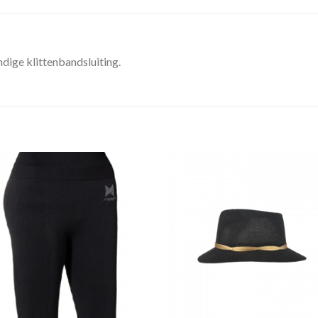
ndige klittenbandsluiting.
Toevoegen
Toevoe
aan
aan
verlanglijst
verlangli