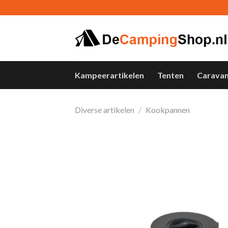
Skip
to
content
Kampeerartikelen
Tenten
Carava
Diverse artikelen
/
Kookpannen