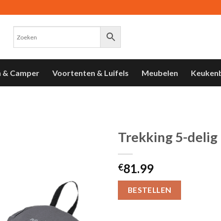
n & Camper
Voortenten & Luifels
Meubelen
Keuken
Trekking 5-delig
Toevoegen
81.99
aan
€
verlanglijst
BESTELLEN