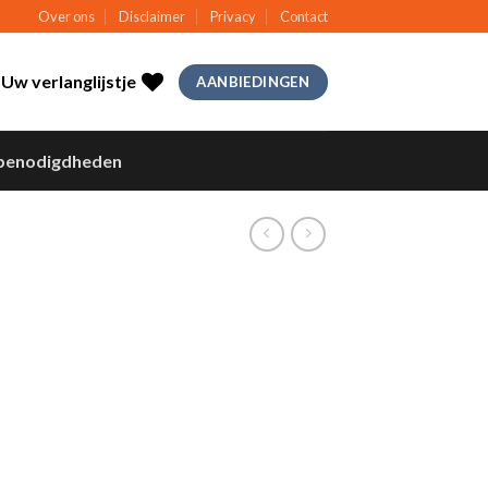
Over ons
Disclaimer
Privacy
Contact
Uw verlanglijstje
AANBIEDINGEN
benodigdheden