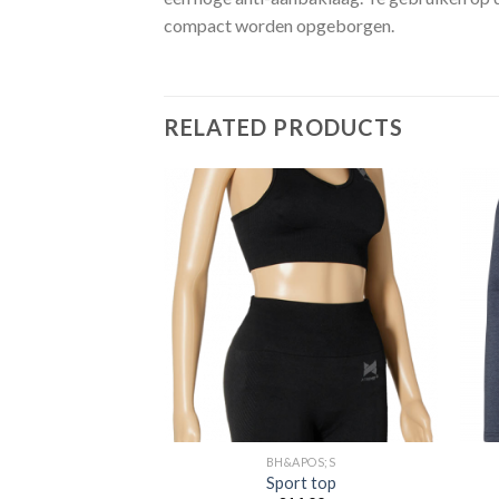
compact worden opgeborgen.
RELATED PRODUCTS
Toevoegen
Toevoegen
aan
aan
verlanglijst
verlanglijst
 ARTIKELEN
BH&APOS;S
ailrun schoenen
Sport top