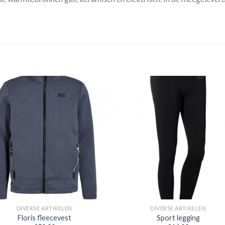
Toevoegen
Toevoe
aan
aan
verlanglijst
verlangli
DIVERSE ARTIKELEN
DIVERSE ARTIKELEN
Floris fleecevest
Sport legging