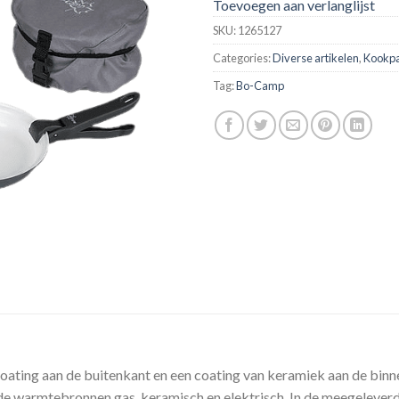
Toevoegen aan verlanglijst
SKU:
1265127
Categories:
Diverse artikelen
,
Kookp
Tag:
Bo-Camp
ating aan de buitenkant en een coating van keramiek aan de binn
de warmtebronnen gas, keramisch en elektrisch. In de meegeleverd