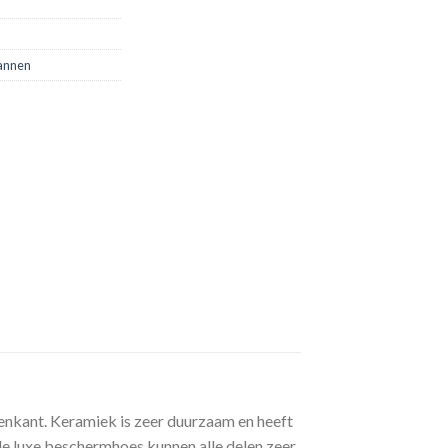
annen
enkant. Keramiek is zeer duurzaam en heeft
e luxe beschermhoes kunnen alle delen zeer