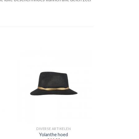
gen
Toevoegen
aan
jst
verlanglijst
DIVERSE ARTIKELEN
Yolanthe hoed