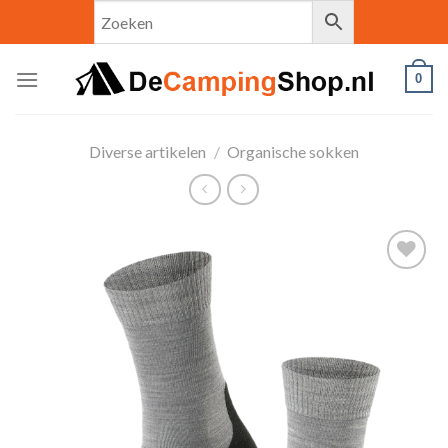
Skip
to
content
0
Diverse artikelen
/
Organische sokken
Toevoegen
aan
verlanglijst