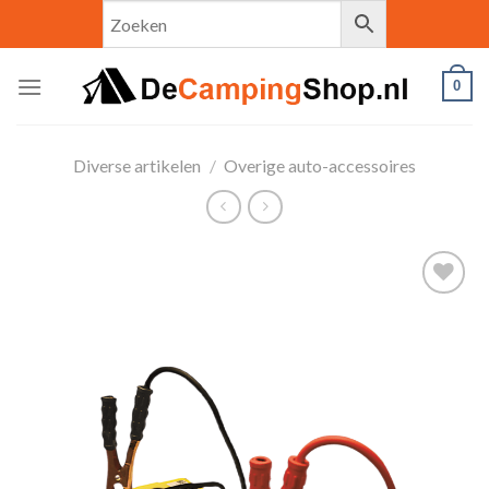
Skip
to
content
0
Diverse artikelen
/
Overige auto-accessoires
Toevoegen
aan
verlanglijst