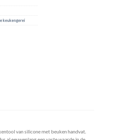
e keukengerei
kentool van silicone met beuken handvat.
dus al eeuwenlang een vaste waarde in de