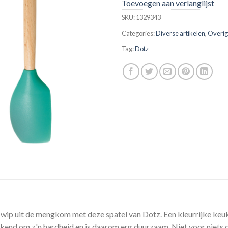
Toevoegen aan verlanglijst
SKU:
1329343
Categories:
Diverse artikelen
,
Overig
Tag:
Dotz
n wip uit de mengkom met deze spatel van Dotz. Een kleurrijke keu
ekend om z'n hardheid en is daarom erg duurzaam. Niet voor niets 