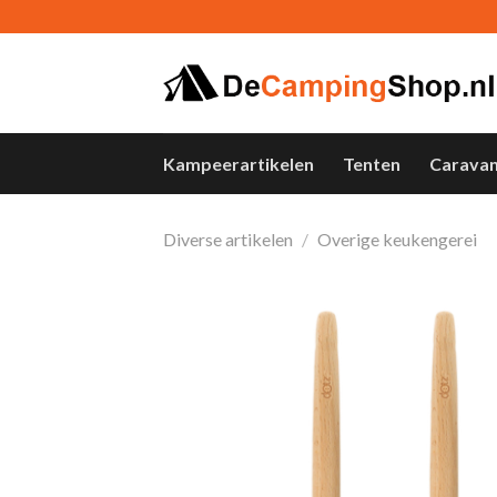
Skip
to
content
Kampeerartikelen
Tenten
Carava
Diverse artikelen
/
Overige keukengerei