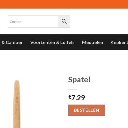
n & Camper
Voortenten & Luifels
Meubelen
Keuken
Spatel
Toevoegen
7.29
aan
€
verlanglijst
BESTELLEN