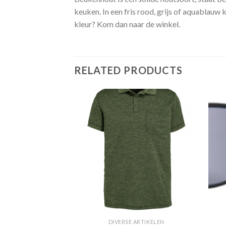
keuken. In een fris rood, grijs of aquablauw 
kleur? Kom dan naar de winkel.
RELATED PRODUCTS
Toevoegen
Toevoegen
aan
aan
verlanglijst
verlanglijst
 ARTIKELEN
DIVERSE ARTIKELEN