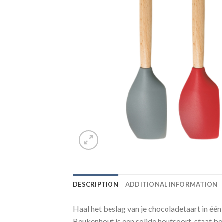
DESCRIPTION
ADDITIONAL INFORMATION
Haal het beslag van je chocoladetaart in éé
Beukenhout is een solide houtsoort, staat b