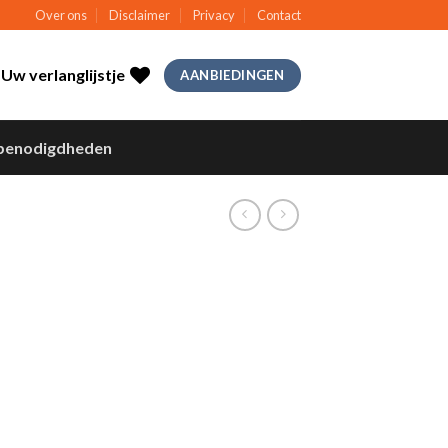
Over ons
Disclaimer
Privacy
Contact
Uw verlanglijstje
AANBIEDINGEN
benodigdheden