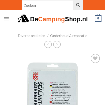
Skip
to
content
0
Diverse artikelen
/
Onderhoud & reparatie
Toevoegen
aan
verlanglijst