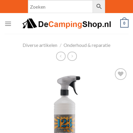
Skip
to
content
0
Diverse artikelen
/
Onderhoud & reparatie
Toevoegen
aan
verlanglijst