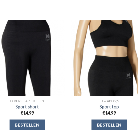
Toevoegen
Toevoe
aan
aan
verlanglijst
verlangli
DIVERSE ARTIKELEN
BH&APOS;S
Sport short
Sport top
€
14.99
€
14.99
BESTELLEN
BESTELLEN