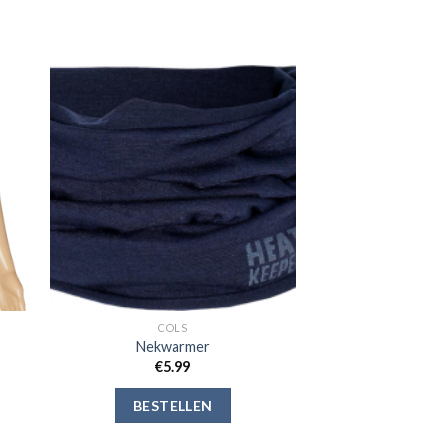
gen
Toevoegen
aan
jst
verlanglijst
COLS
Nekwarmer
€
5.99
BESTELLEN