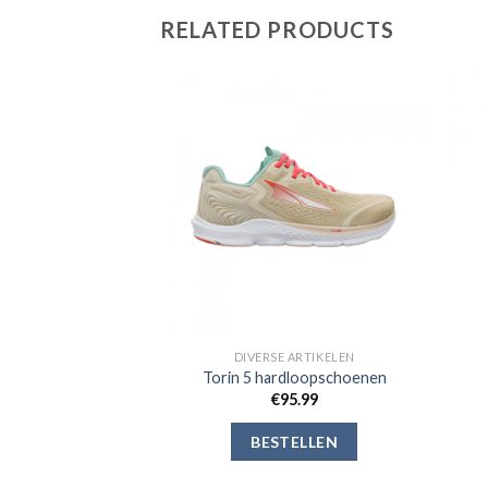
RELATED PRODUCTS
Toevoegen
Toevoegen
aan
aan
verlanglijst
verlanglijst
 ARTIKELEN
DIVERSE ARTIKELEN
ailrun schoenen
Torin 5 hardloopschoenen
01.99
€
95.99
ELLEN
BESTELLEN