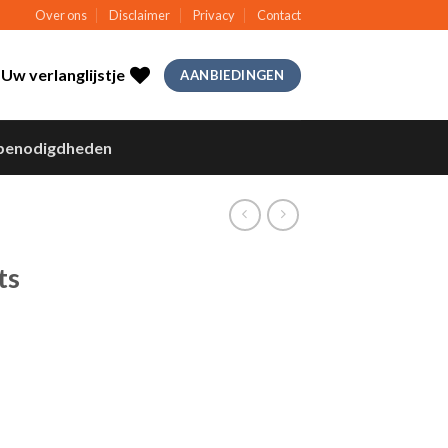
Over ons
Disclaimer
Privacy
Contact
Uw verlanglijstje
AANBIEDINGEN
benodigdheden
ts