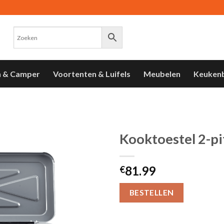
n & Camper
Voortenten & Luifels
Meubelen
Keuken
Kooktoestel 2-pi
Toevoegen
81.99
aan
€
verlanglijst
BESTELLEN