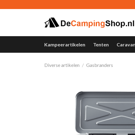
Skip
to
content
Kampeerartikelen
Tenten
Carava
Diverse artikelen
/
Gasbranders