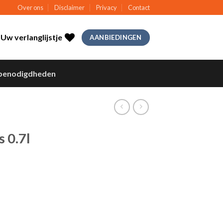
Over ons
Disclaimer
Privacy
Contact
Uw verlanglijstje
AANBIEDINGEN
benodigdheden
 0.7l