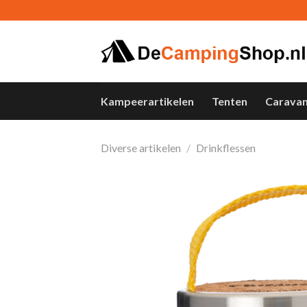
Skip
to
content
Kampeerartikelen
Tenten
Carava
Diverse artikelen
/
Drinkflessen