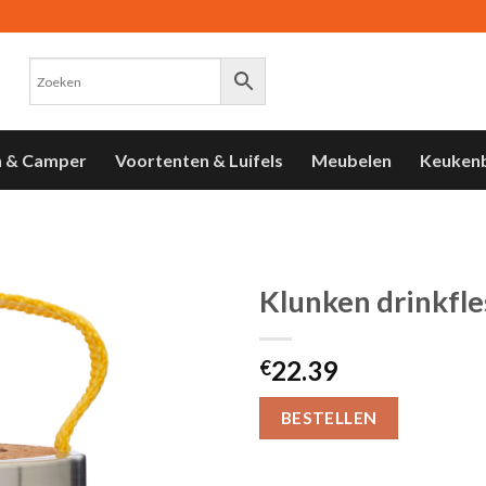
n & Camper
Voortenten & Luifels
Meubelen
Keuken
Klunken drinkfles
Toevoegen
22.39
aan
€
verlanglijst
BESTELLEN