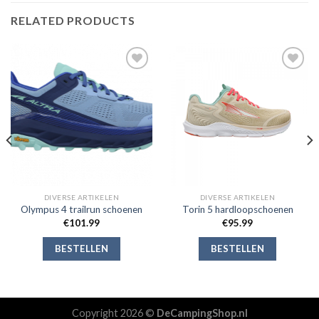
RELATED PRODUCTS
Toevoegen
Toevoegen
aan
aan
verlanglijst
verlanglijst
DIVERSE ARTIKELEN
DIVERSE ARTIKELEN
Olympus 4 trailrun schoenen
Torin 5 hardloopschoenen
€
101.99
€
95.99
BESTELLEN
BESTELLEN
Copyright 2026 ©
DeCampingShop.nl