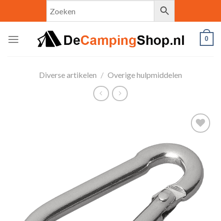
Skip
to
content
0
Diverse artikelen
/
Overige hulpmiddelen
Toevoegen
aan
verlanglijst