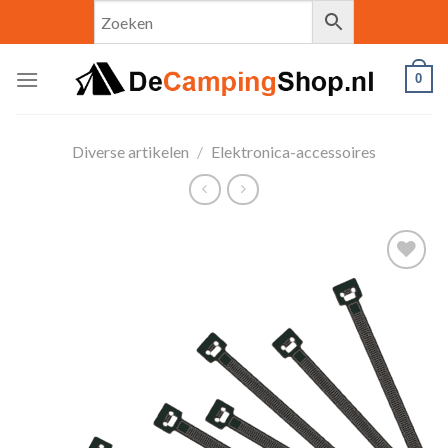
Skip
to
content
0
Diverse artikelen
/
Elektronica-accessoires
Toevoegen
aan
verlanglijst