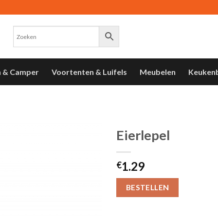
n & Camper
Voortenten & Luifels
Meubelen
Keuken
Eierlepel
Toevoegen
1.29
aan
€
verlanglijst
BESTELLEN