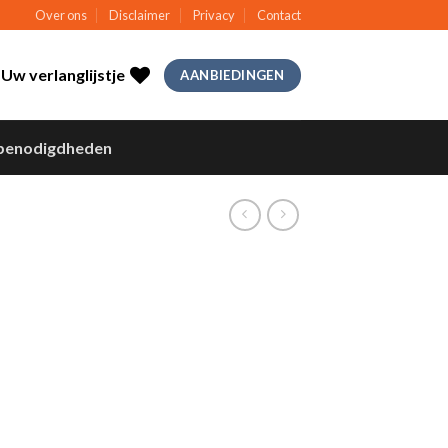
Over ons
Disclaimer
Privacy
Contact
Uw verlanglijstje
AANBIEDINGEN
benodigdheden