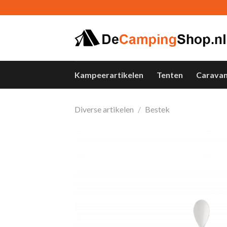
Skip
to
content
Kampeerartikelen
Tenten
Carava
Diverse artikelen
/
Bestek