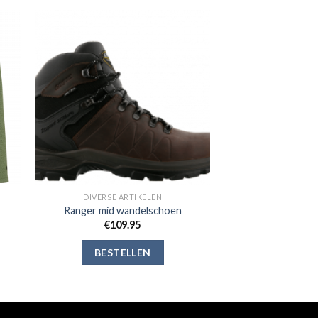
gen
Toevoegen
aan
jst
verlanglijst
DIVERSE ARTIKELEN
Ranger mid wandelschoen
€
109.95
BESTELLEN