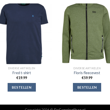
Toevoegen
Toevoe
aan
aan
verlanglijst
verlangli
DIVERSE ARTIKELEN
DIVERSE ARTIKELEN
Fred t-shirt
Floris fleecevest
€
19.99
€
59.99
BESTELLEN
BESTELLEN
Copyright 2026 ©
DeCampingShop.nl