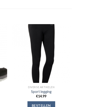
gen
Toevoegen
aan
jst
verlanglijst
DIVERSE ARTIKELEN
Sport legging
€
14.99
BESTELLEN