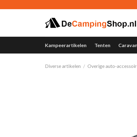
Skip
to
content
Kampeerartikelen
Tenten
Carava
Diverse artikelen
/
Overige auto-accessoir