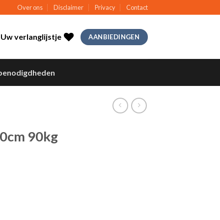
Over ons
Disclaimer
Privacy
Contact
Uw verlanglijstje
AANBIEDINGEN
benodigdheden
20cm 90kg