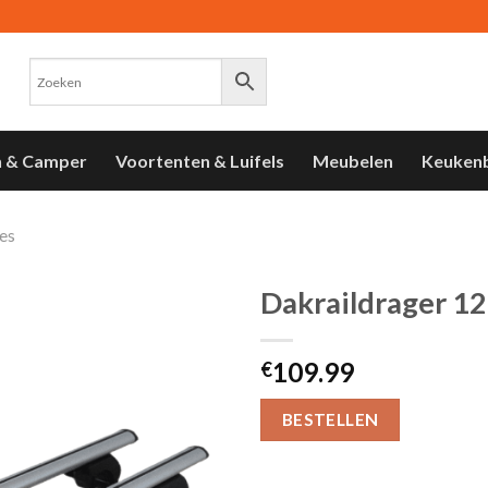
n & Camper
Voortenten & Luifels
Meubelen
Keuken
es
Dakraildrager 1
Toevoegen
109.99
aan
€
verlanglijst
BESTELLEN