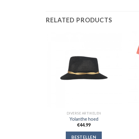
RELATED PRODUCTS
Toevoegen
Toevoegen
aan
aan
verlanglijst
verlanglijst
 ARTIKELEN
DIVERSE ARTIKELEN
t short
Yolanthe hoed
4.99
€
44.99
ELLEN
BESTELLEN