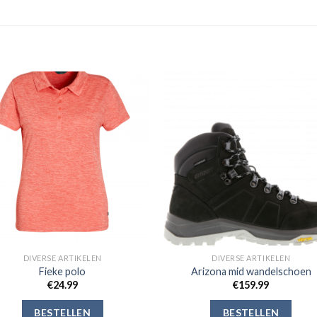
Toevoegen
Toevoe
aan
aan
verlanglijst
verlangli
DIVERSE ARTIKELEN
DIVERSE ARTIKELEN
Fieke polo
Arizona mid wandelschoen
€
24.99
€
159.99
BESTELLEN
BESTELLEN