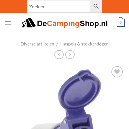
Skip
to
content
0
Diverse artikelen
/
Haspels & stekkerdozen
Toevoegen
aan
verlanglijst