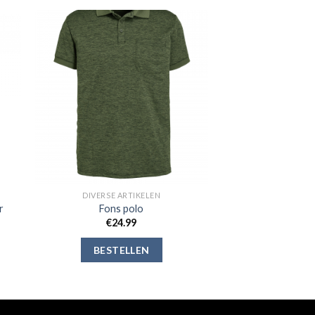
gen
Toevoegen
aan
jst
verlanglijst
DIVERSE ARTIKELEN
r
Fons polo
€
24.99
BESTELLEN