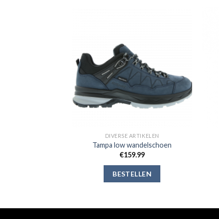
Toevoegen
Toevoegen
aan
aan
verlanglijst
verlanglijst
 ARTIKELEN
DIVERSE ARTIKELEN
 wandelschoen
Tampa low wandelschoen
59.95
€
159.99
ELLEN
BESTELLEN