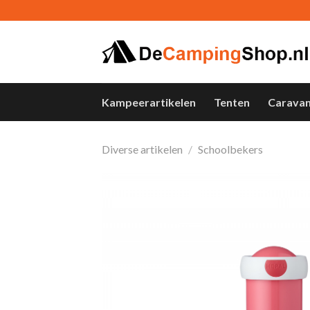
Skip
to
content
Kampeerartikelen
Tenten
Carava
Diverse artikelen
/
Schoolbekers