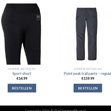
Toevoegen
Toevoe
aan
aan
verlanglijst
verlangli
DIVERSE ARTIKELEN
DIVERSE ARTIKELEN
Sport short
Point peak trail pants – regula
€
14.99
€
159.99
BESTELLEN
BESTELLEN
Copyright 2026 ©
DeCampingShop.nl