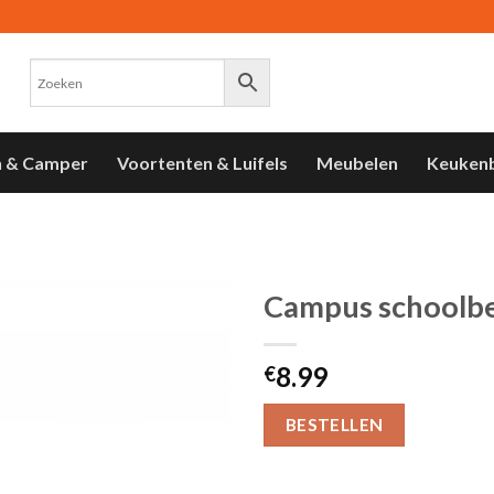
n & Camper
Voortenten & Luifels
Meubelen
Keuken
Campus schoolb
Toevoegen
8.99
aan
€
verlanglijst
BESTELLEN