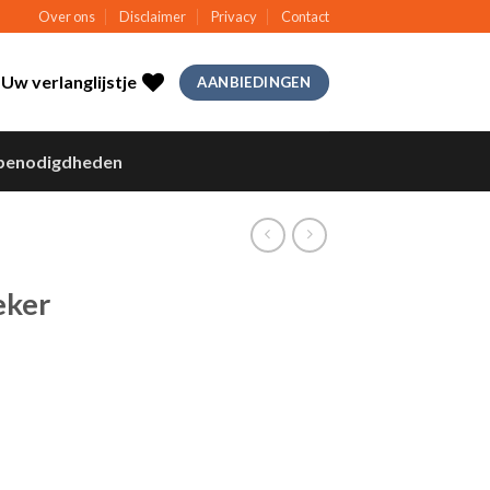
Over ons
Disclaimer
Privacy
Contact
Uw verlanglijstje
AANBIEDINGEN
benodigdheden
eker