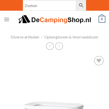
Skip
to
content
0
Diverse artikelen
/
Opbergboxen & Voorraaddozen
Toevoegen
aan
verlanglijst