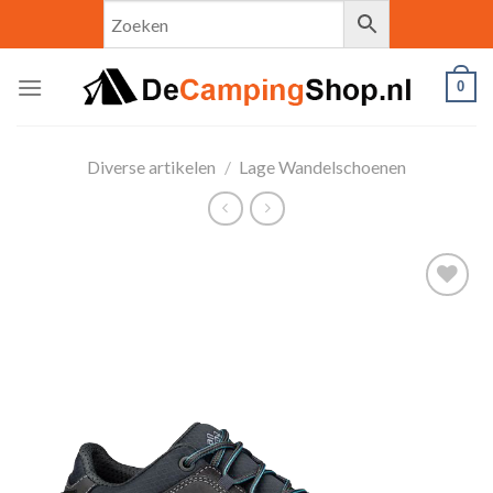
Skip
to
content
0
Diverse artikelen
/
Lage Wandelschoenen
Toevoegen
aan
verlanglijst