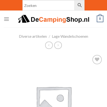
Skip
to
content
0
Diverse artikelen
/
Lage Wandelschoenen
Toevoegen
aan
verlanglijst