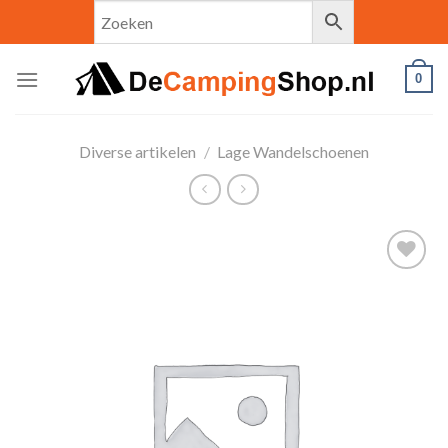
Skip
to
content
0
Diverse artikelen
/
Lage Wandelschoenen
Toevoegen
aan
verlanglijst