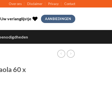
Over ons
Disclaimer
Privacy
Contact
Uw verlanglijstje
AANBIEDINGEN
benodigdheden
aola 60 x