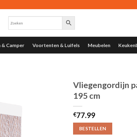
n & Camper
Voortenten & Luifels
Meubelen
Keuken
Vliegengordijn p
195 cm
Toevoegen
aan
verlanglijst
77.99
€
BESTELLEN