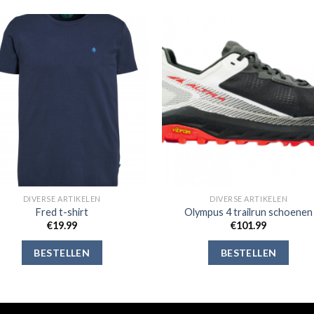
Toevoegen
Toevoe
aan
aan
verlanglijst
verlangli
DIVERSE ARTIKELEN
DIVERSE ARTIKELEN
Fred t-shirt
Olympus 4 trailrun schoenen
€
19.99
€
101.99
BESTELLEN
BESTELLEN