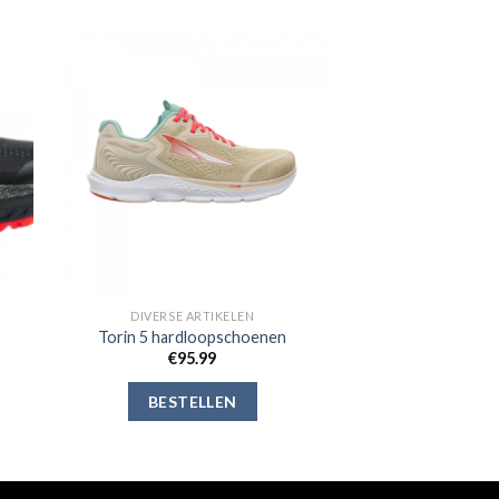
gen
Toevoegen
aan
jst
verlanglijst
DIVERSE ARTIKELEN
Torin 5 hardloopschoenen
€
95.99
BESTELLEN