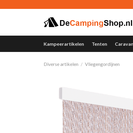
Skip
to
content
Kampeerartikelen
Tenten
Carava
Diverse artikelen
/
Vliegengordijnen