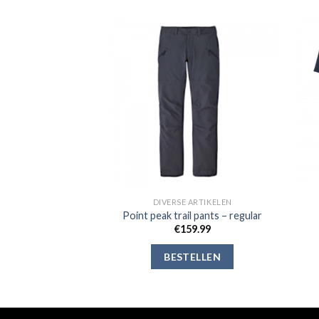
Toevoegen
Toevoegen
aan
aan
verlanglijst
verlanglijst
 ARTIKELEN
DIVERSE ARTIKELEN
 wandelschoen
Point peak trail pants – regular
59.99
€
159.99
ELLEN
BESTELLEN