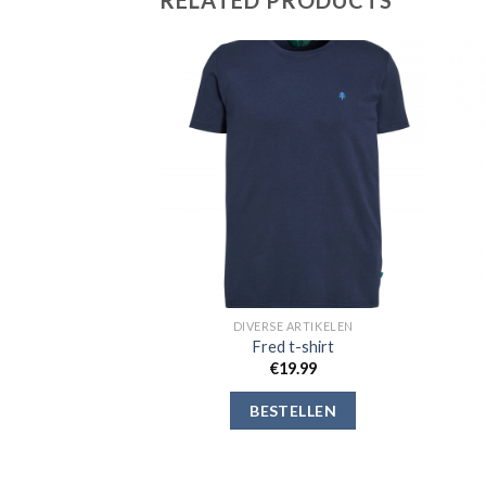
RELATED PRODUCTS
Toevoegen
Toevoegen
aan
aan
verlanglijst
verlanglijst
 ARTIKELEN
DIVERSE ARTIKELEN
fleecevest
Fred t-shirt
9.99
€
19.99
ELLEN
BESTELLEN