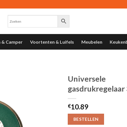
n & Camper
Voortenten & Luifels
Meubelen
Keuken
Universele
gasdrukregelaar
Toevoegen
aan
verlanglijst
10.89
€
BESTELLEN