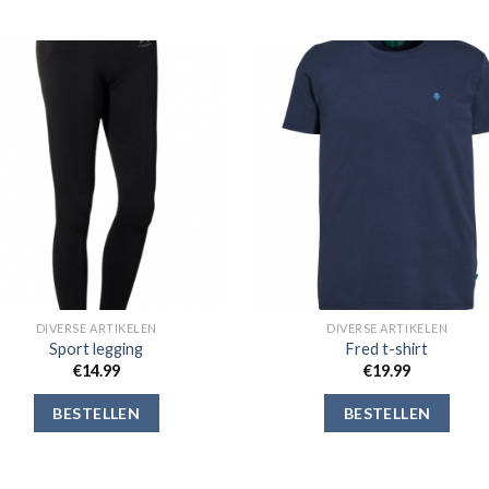
Toevoegen
Toevoe
aan
aan
verlanglijst
verlangli
DIVERSE ARTIKELEN
DIVERSE ARTIKELEN
Sport legging
Fred t-shirt
€
14.99
€
19.99
BESTELLEN
BESTELLEN