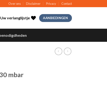
Over ons
Disclaimer
Privacy
Contact
Uw verlanglijstje
AANBIEDINGEN
benodigdheden
 30 mbar