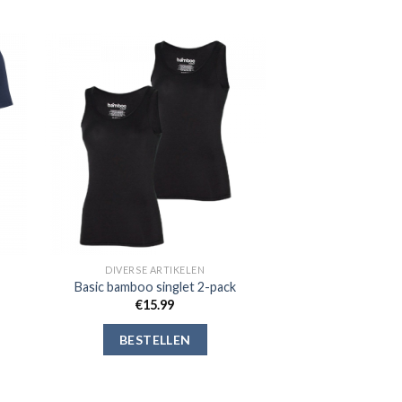
gen
Toevoegen
aan
jst
verlanglijst
DIVERSE ARTIKELEN
Basic bamboo singlet 2-pack
€
15.99
BESTELLEN