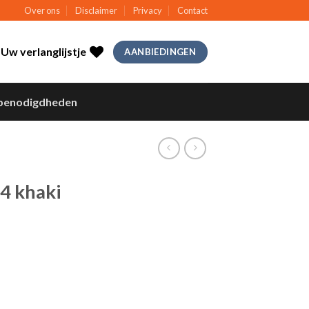
Over ons
Disclaimer
Privacy
Contact
Uw verlanglijstje
AANBIEDINGEN
benodigdheden
,4 khaki