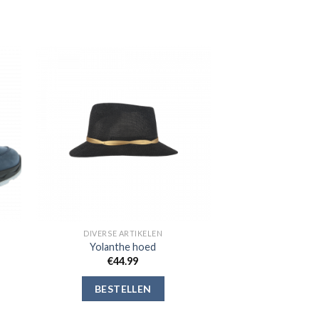
gen
Toevoegen
aan
jst
verlanglijst
DIVERSE ARTIKELEN
Yolanthe hoed
€
44.99
BESTELLEN