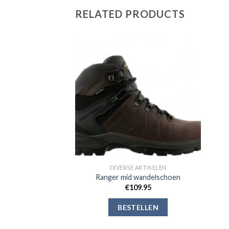
RELATED PRODUCTS
Toevoegen
Toevoegen
aan
aan
verlanglijst
verlanglijst
 ARTIKELEN
DIVERSE ARTIKELEN
ailrun schoenen
Ranger mid wandelschoen
01.99
€
109.95
ELLEN
BESTELLEN