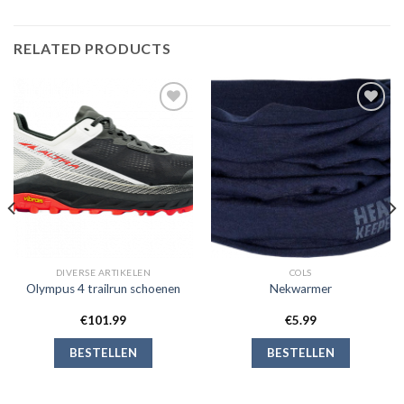
RELATED PRODUCTS
Toevoegen
Toevoegen
aan
aan
verlanglijst
verlanglijst
DIVERSE ARTIKELEN
COLS
Olympus 4 trailrun schoenen
Nekwarmer
€
101.99
€
5.99
BESTELLEN
BESTELLEN