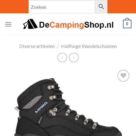
Skip
to
content
0
Diverse artikelen
/
Halfhoge Wandelschoenen
Toevoegen
aan
verlanglijst