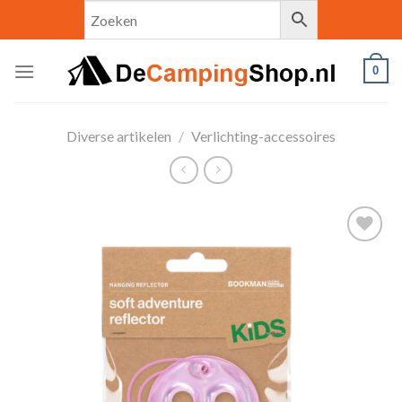
Skip
to
content
0
Diverse artikelen
/
Verlichting-accessoires
Toevoegen
aan
verlanglijst