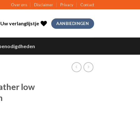
Over ons
Disclaimer
Privacy
Contact
Uw verlanglijstje
AANBIEDINGEN
benodigdheden
ather low
n