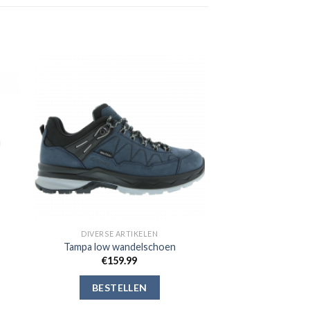
gen
Toevoegen
aan
jst
verlanglijst
DIVERSE ARTIKELEN
Tampa low wandelschoen
€
159.99
BESTELLEN