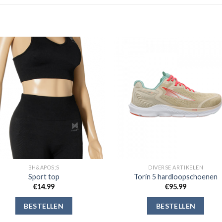
Toevoegen
Toevoe
aan
aan
verlanglijst
verlangli
BH&APOS;S
DIVERSE ARTIKELEN
Sport top
Torin 5 hardloopschoenen
€
14.99
€
95.99
BESTELLEN
BESTELLEN