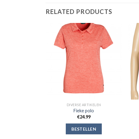
RELATED PRODUCTS
Toevoegen
Toevoegen
aan
aan
verlanglijst
verlanglijst
 ARTIKELEN
DIVERSE ARTIKELEN
s polo
Fieke polo
4.99
€
24.99
ELLEN
BESTELLEN