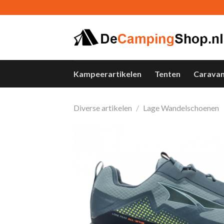
Skip
to
content
Kampeerartikelen
Tenten
Carava
Diverse artikelen
/
Lage Wandelschoenen