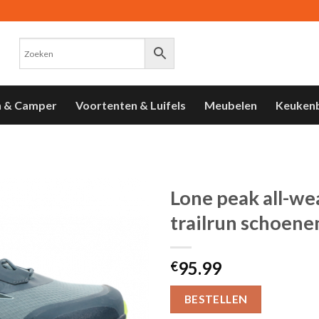
n & Camper
Voortenten & Luifels
Meubelen
Keuken
Lone peak all-we
trailrun schoene
Toevoegen
aan
verlanglijst
95.99
€
BESTELLEN