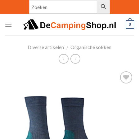
Skip
to
content
0
Diverse artikelen
/
Organische sokken
Toevoegen
aan
verlanglijst