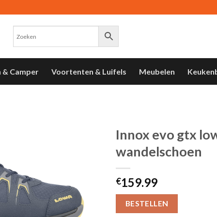
n & Camper
Voortenten & Luifels
Meubelen
Keuken
Innox evo gtx lo
wandelschoen
Toevoegen
aan
verlanglijst
159.99
€
BESTELLEN