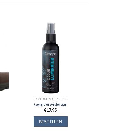
gen
Toevoegen
aan
jst
verlanglijst
DIVERSE ARTIKELEN
Geurverwijderaar
€
17.95
BESTELLEN