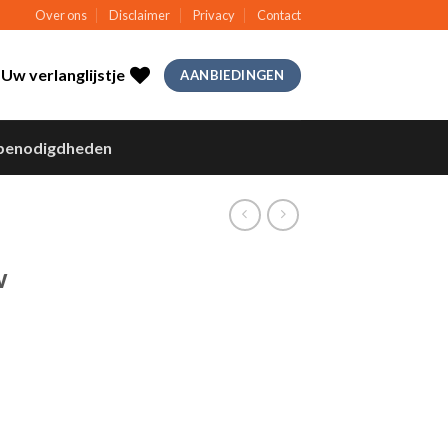
Over ons
Disclaimer
Privacy
Contact
Uw verlanglijstje
AANBIEDINGEN
benodigdheden
w