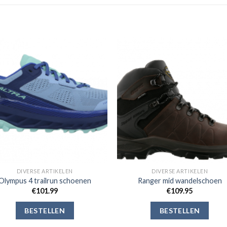
Toevoegen
Toevoe
aan
aan
verlanglijst
verlangli
DIVERSE ARTIKELEN
DIVERSE ARTIKELEN
Olympus 4 trailrun schoenen
Ranger mid wandelschoen
€
101.99
€
109.95
BESTELLEN
BESTELLEN