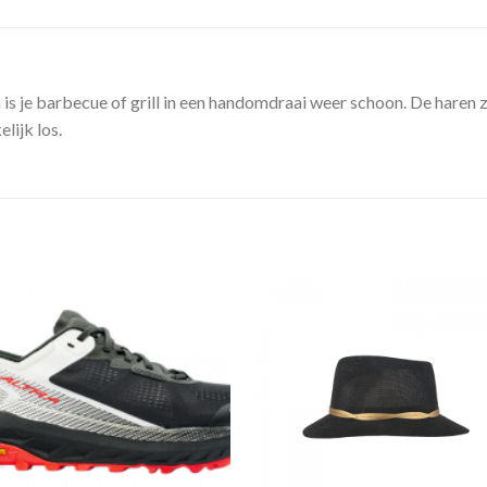
s je barbecue of grill in een handomdraai weer schoon. De haren z
lijk los.
Toevoegen
Toevoe
aan
aan
verlanglijst
verlangli