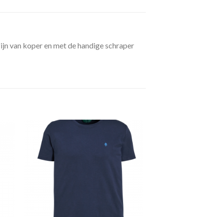
ijn van koper en met de handige schraper
gen
Toevoegen
aan
jst
verlanglijst