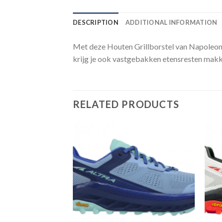
DESCRIPTION
ADDITIONAL INFORMATION
Met deze Houten Grillborstel van Napoleon i
krijg je ook vastgebakken etensresten makke
RELATED PRODUCTS
Toevoegen
Toevoegen
aan
aan
verlanglijst
verlanglijst