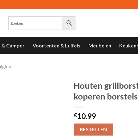
n & Camper
Voortenten & Luifels
Meubelen
Keuken
iging
Houten grillbors
koperen borstels
Toevoegen
aan
verlanglijst
10.99
€
BESTELLEN