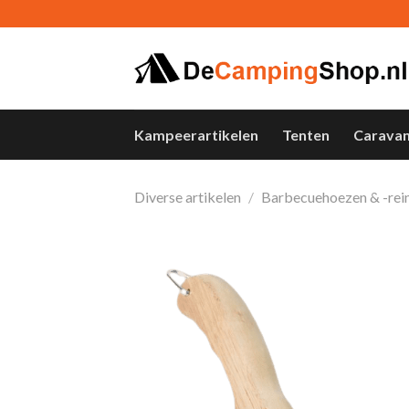
Skip
to
content
Kampeerartikelen
Tenten
Carava
Diverse artikelen
/
Barbecuehoezen & -rein