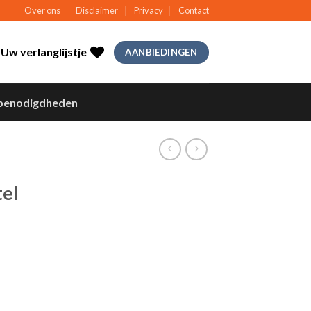
Over ons
Disclaimer
Privacy
Contact
Uw verlanglijstje
AANBIEDINGEN
benodigdheden
tel