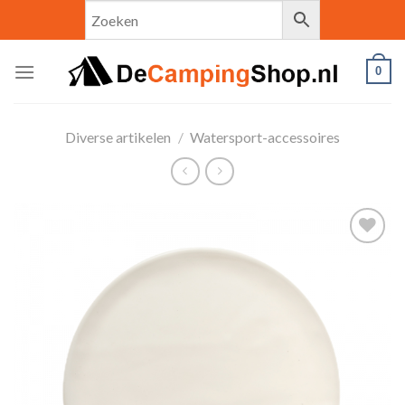
Skip
to
content
0
Diverse artikelen
/
Watersport-accessoires
Toevoegen
aan
verlanglijst