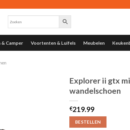
n & Camper
Voortenten & Luifels
Meubelen
Keuken
nen
Explorer ii gtx m
wandelschoen
Toevoegen
aan
verlanglijst
219.99
€
BESTELLEN