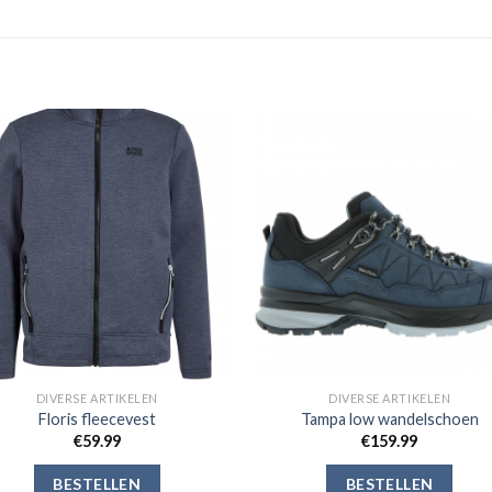
Toevoegen
Toevoe
aan
aan
verlanglijst
verlangli
DIVERSE ARTIKELEN
DIVERSE ARTIKELEN
Floris fleecevest
Tampa low wandelschoen
€
59.99
€
159.99
BESTELLEN
BESTELLEN