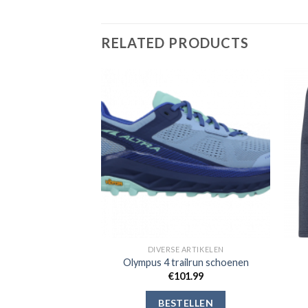
RELATED PRODUCTS
Toevoegen
Toevoegen
aan
aan
verlanglijst
verlanglijst
 ARTIKELEN
DIVERSE ARTIKELEN
the hoed
Olympus 4 trailrun schoenen
4.99
€
101.99
ELLEN
BESTELLEN