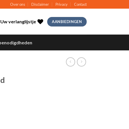
Over ons
Disclaimer
Privacy
Contact
Uw verlanglijstje
AANBIEDINGEN
benodigdheden
id