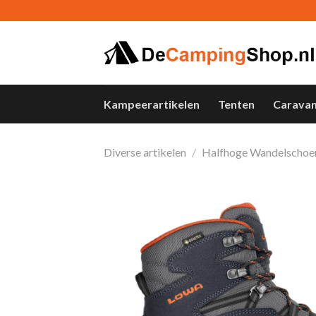
Skip
to
content
Kampeerartikelen
Tenten
Carava
Diverse artikelen
/
Halfhoge Wandelschoe