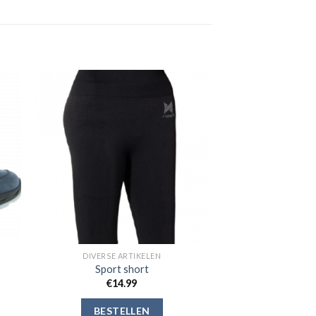
gen
Toevoegen
aan
jst
verlanglijst
DIVERSE ARTIKELEN
Sport short
€
14.99
BESTELLEN