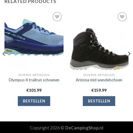
RELATED PRODUCTS
Toevoegen
Toevoegen
aan
aan
verlanglijst
verlanglijst
DIVERSE ARTIKELEN
DIVERSE ARTIKELEN
Olympus 4 trailrun schoenen
Arizona mid wandelschoen
€
101.99
€
159.99
BESTELLEN
BESTELLEN
Copyright 2026 ©
DeCampingShop.nl