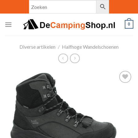
Skip
to
content
0
Diverse artikelen
/
Halfhoge Wandelschoenen
Toevoegen
aan
verlanglijst