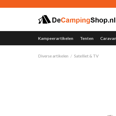
Skip
to
content
Kampeerartikelen
Tenten
Carava
Diverse artikelen
/
Satelliet & TV