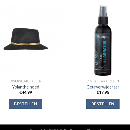
Toevoegen
Toevoe
aan
aan
verlanglijst
verlangli
DIVERSE ARTIKELEN
DIVERSE ARTIKELEN
Yolanthe hoed
Geurverwijderaar
€
44.99
€
17.95
BESTELLEN
BESTELLEN