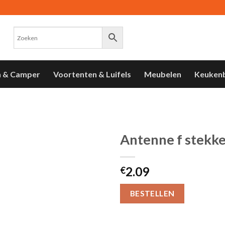
n & Camper
Voortenten & Luifels
Meubelen
Keuken
Antenne f stekke
Toevoegen
2.09
aan
€
verlanglijst
BESTELLEN