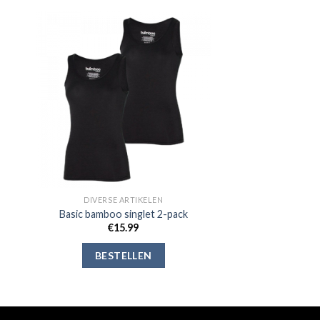
gen
Toevoegen
aan
jst
verlanglijst
DIVERSE ARTIKELEN
Basic bamboo singlet 2-pack
€
15.99
BESTELLEN