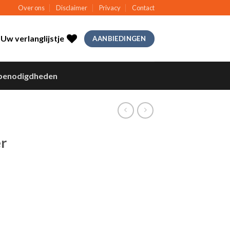
Over ons
Disclaimer
Privacy
Contact
Uw verlanglijstje
AANBIEDINGEN
benodigdheden
r