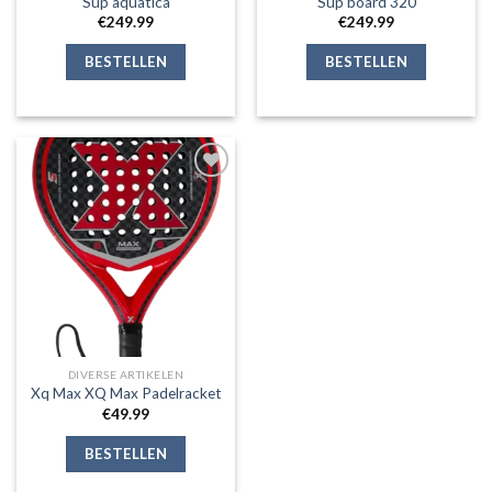
Sup aquatica
Sup board 320
€
249.99
€
249.99
BESTELLEN
BESTELLEN
Toevoegen
aan
verlanglijst
DIVERSE ARTIKELEN
Xq Max XQ Max Padelracket
€
49.99
BESTELLEN