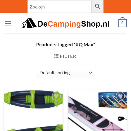
Skip
to
content
0
Products tagged “XQ Max”
FILTER
Toevoegen
Toevoegen
aan
aan
verlanglijst
verlanglijst